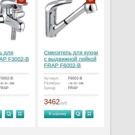
ь для
Смеситель для кухни
AP F3002-B
с выдвижной лейкой
FRAP F6002-B
F3002-B
Артикул:
F6002-B
–x–x– см.
Размеры:
–x–x– см.
FRAP
Бренд:
FRAP
3462
руб.
В корзину