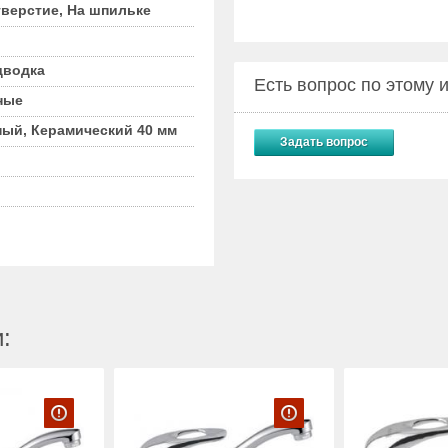
тверстие, На шпильке
дводка
Есть вопрос по этому
ные
ый, Керамический 40 мм
Задать вопрос
: