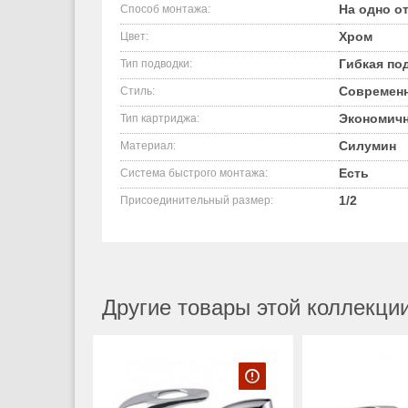
На одно о
Способ монтажа:
Хром
Цвет:
Гибкая по
Тип подводки:
Современ
Стиль:
Экономичн
Тип картриджа:
Силумин
Материал:
Есть
Система быстрого монтажа:
1/2
Присоединительный размер:
Другие товары этой коллекции