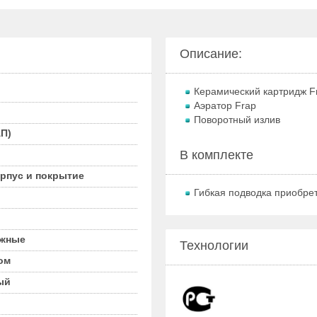
Описание:
Керамический картридж F
Аэратор Frap
Поворотный излив
П)
В комплекте
орпус и покрытие
Гибкая подводка приобре
жные
Технологии
ом
ый