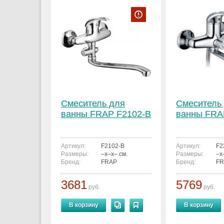
Смеситель для
Смеситель
ванны FRAP F2102-B
ванны FRA
Артикул:
F2102-B
Артикул:
F2
Размеры:
–x–x– см.
Размеры:
–x
Бренд:
FRAP
Бренд:
FR
3681
5769
руб.
руб.
В корзину
В корзину