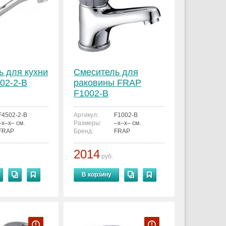
ь для кухни
Смеситель для
02-2-B
раковины FRAP
F1002-B
F4502-2-B
Артикул:
F1002-B
–x–x– см.
Размеры:
–x–x– см.
FRAP
Бренд:
FRAP
2014
руб.
В корзину