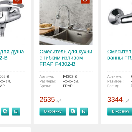
 для душа
Смеситель для кухни
Смесител
2-B
с гибким изливом
ванны FR
FRAP F4302-B
002-B
Артикул:
F4302-B
Артикул:
–x– см.
Размеры:
–x–x– см.
Размеры:
AP
Бренд:
FRAP
Бренд:
2635
3344
руб.
руб.
В корзину
В корзину