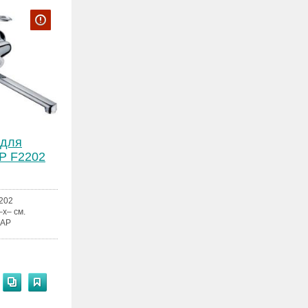
 для
P F2202
202
–x– см.
AP