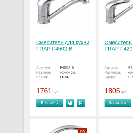
Смеситель для кухни
Смеситель 
FRAP F4502-B
FRAP F420
Артикул:
F4502-B
Артикул:
F4
Размеры:
–x–x– см.
Размеры:
–x
Бренд:
FRAP
Бренд:
FR
1761
1805
руб.
руб.
В корзину
В корзину