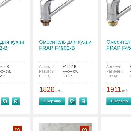
для кухни
Смеситель для кухни
Смесител
2-B
FRAP F4902-B
FRAP F45
202-B
Артикул:
F4902-B
Артикул:
–x– см.
Размеры:
–x–x– см.
Размеры:
AP
Бренд:
FRAP
Бренд:
1826
1911
руб.
руб.
В корзину
В корзину