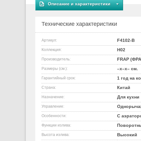
Описание и характеристики
Технические характеристики
F4102-B
Артикул:
H02
Коллекция:
FRAP (ФРА
Производитель:
–x–x– см.
Размеры (см.):
1 год на к
Гарантийный срок:
Китай
Страна:
Для кухни
Назначение:
Однорыча
Управление:
С аэратор
Особенности:
Поворотн
Функции излива:
Высокий
Высота излива: