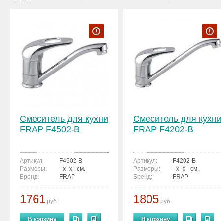
Смеситель для кухни
Смеситель для кухн
FRAP F4502-B
FRAP F4202-B
Артикул:
F4502-B
Артикул:
F4202-B
Размеры:
–x–x– см.
Размеры:
–x–x– см.
Бренд:
FRAP
Бренд:
FRAP
1761
1805
руб.
руб.
В корзину
В корзину