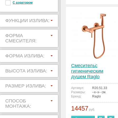
С аэратором
ФУНКЦИИ ИЗЛИВА:
ФОРМА
СМЕСИТЕЛЯ:
ФОРМА ИЗЛИВА:
Смесительс
ВЫСОТА ИЗЛИВА:
гигиеническим
душем Raglo
R20.51.33
РАЗМЕР ИЗЛИВА:
Артикул:
R20.51.33
Размеры:
–x–x– см.
Бренд:
Raglo
СПОСОБ
МОНТАЖА:
14457
руб.