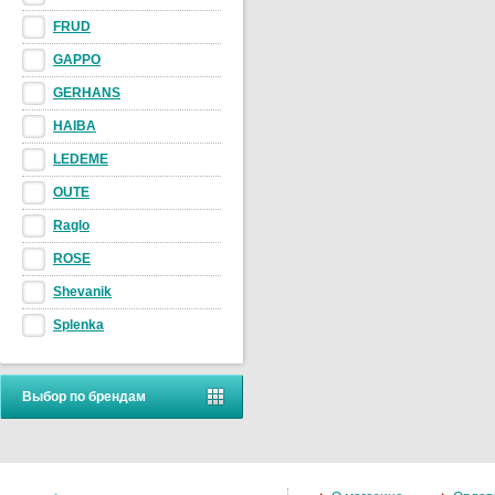
FRUD
GAPPO
GERHANS
HAIBA
LEDEME
OUTE
Raglo
ROSE
Shevanik
Splenka
Выбор по брендам