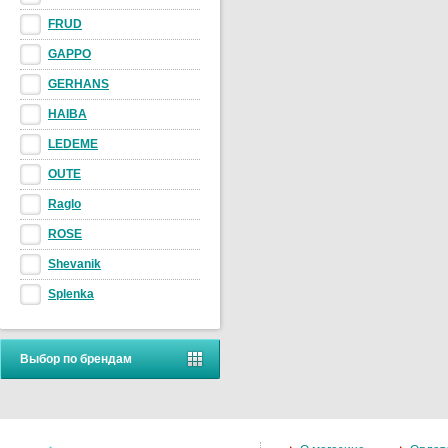
FRUD
GAPPO
GERHANS
HAIBA
LEDEME
OUTE
Raglo
ROSE
Shevanik
Splenka
Выбор по брендам