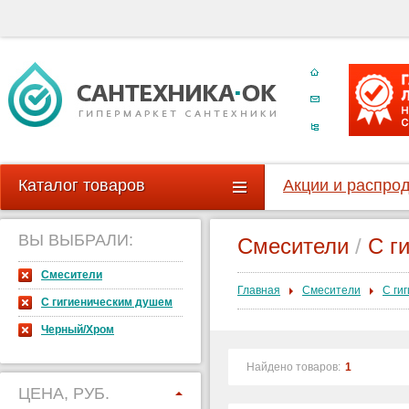
Каталог товаров
Акции и распро
ВЫ ВЫБРАЛИ:
Смесители
/
С г
Смесители
Главная
Смесители
С ги
С гигиеническим душем
Черный/Хром
Найдено товаров:
1
ЦЕНА, РУБ.