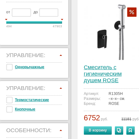
от
до
494
47903
УПРАВЛЕНИЕ:
Смеситель с
Однорычажные
гигиеническим
душем ROSE
R1305H
УПРАВЛЕНИЕ:
Артикул:
R1305H
Размеры:
–x–x– см.
Термостатические
Бренд:
ROSE
Кнопочные
6752
руб.
11181
руб
ОСОБЕННОСТИ:
В корзину