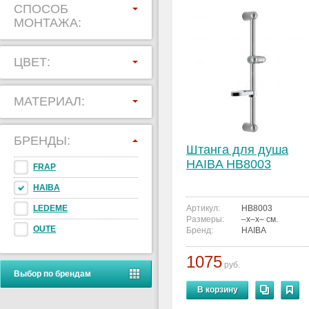
СПОСОБ
МОНТАЖА:
ЦВЕТ:
МАТЕРИАЛ:
БРЕНДЫ:
Штанга для душа
HAIBA HB8003
FRAP
HAIBA
LEDEME
Артикул:
HB8003
Размеры:
–x–x– см.
OUTE
Бренд:
HAIBA
1075
руб.
Выбор по брендам
В корзину