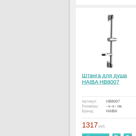
Штанга для душа
HAIBA HB8007
Артикул:
HB8007
Размеры:
–x–x– см.
Бренд:
HAIBA
1317
руб.