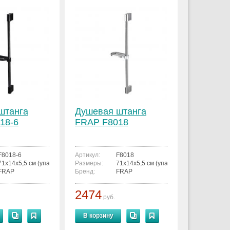
штанга
Душевая штанга
18-6
FRAP F8018
F8018-6
Артикул:
F8018
71x14x5,5 см (упаковка) / высота 70 см
Размеры:
71x14x5,5 см (упаковка) / высота 70 см
FRAP
Бренд:
FRAP
2474
руб.
В корзину