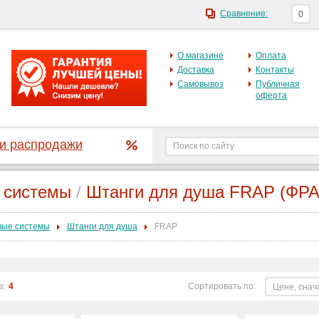
Сравнение:
0
О магазине
Оплата
Доставка
Контакты
Самовывоз
Публичная
оферта
 и распродажи
 системы
/
Штанги для душа FRAP (ФРА
ые системы
Штанги для душа
FRAP
в:
4
Сортировать по:
Цене, снач