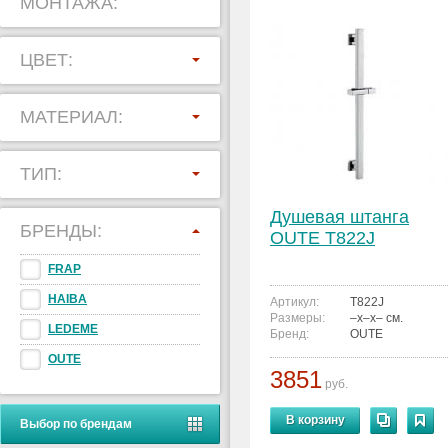
МОНТАЖА:
ЦВЕТ:
МАТЕРИАЛ:
ТИП:
Душевая штанга
БРЕНДЫ:
OUTE T822J
FRAP
HAIBA
Артикул:
T822J
Размеры:
–x–x– см.
LEDEME
Бренд:
OUTE
OUTE
3851
руб.
В корзину
Выбор по брендам