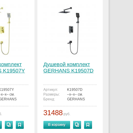
комплект
Душевой комплект
 K19507Y
GERHANS K19507D
K19507Y
Артикул:
K19507D
–x–x– см.
Размеры:
–x–x– см.
GERHANS
Бренд:
GERHANS
31488
б.
руб.
В корзину