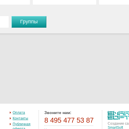
Группы
Звоните нам:
Оплата
Контакты
8 495 477 53 87
Создание са
Публичная
SmartSoft
оферта