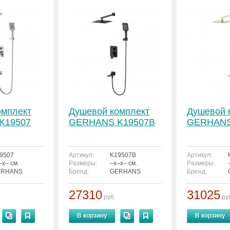
омплект
Душевой комплект
Душевой 
K19507
GERHANS K19507B
GERHANS
9507
Артикул:
K19507B
Артикул:
–x– см.
Размеры:
–x–x– см.
Размеры:
ERHANS
Бренд:
GERHANS
Бренд:
27310
31025
руб.
ру
В корзину
В корзину