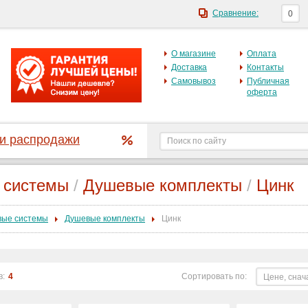
Сравнение:
0
О магазине
Оплата
Доставка
Контакты
Самовывоз
Публичная
оферта
 и распродажи
 системы
/
Душевые комплекты
/
Цинк
ые системы
Душевые комплекты
Цинк
в:
4
Сортировать по:
Цене, снач