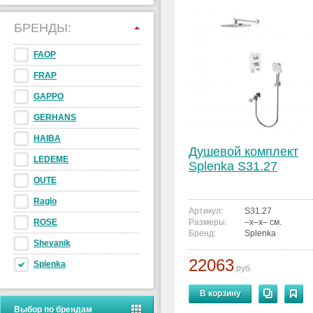
БРЕНДЫ:
FAOP
FRAP
GAPPO
GERHANS
HAIBA
Душевой комплект
LEDEME
Splenka S31.27
OUTE
Raglo
Артикул:
S31.27
ROSE
Размеры:
–x–x– см.
Бренд:
Splenka
Shevanik
22063
Splenka
руб.
В корзину
Выбор по брендам