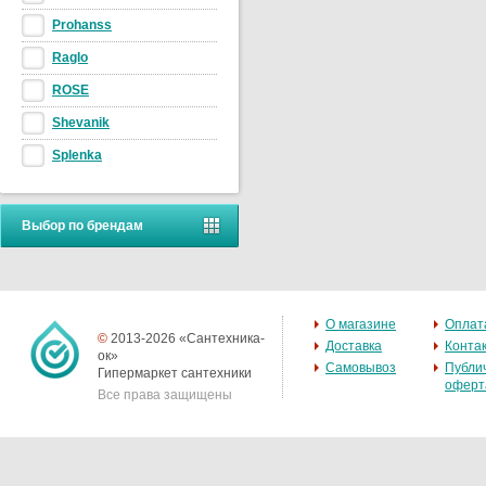
Prohanss
Raglo
ROSE
Shevanik
Splenka
Выбор по брендам
О магазине
Оплат
©
2013-2026 «Сантехника-
Доставка
Конта
ок»
Самовывоз
Публи
Гипермаркет сантехники
оферт
Все права защищены