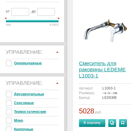
от
до
494
47903
УПРАВЛЕНИЕ:
Смеситель для
Однорычажные
раковины LEDEME
L1003-1
УПРАВЛЕНИЕ:
Артикул:
L1003-1
Размеры:
–x–x– см.
Двухвентильные
Бренд:
LEDEME
Сенсорные
5028
Термостатические
руб.
Моно
В корзину
Кнопочные