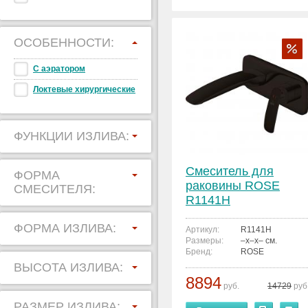
ОСОБЕННОСТИ:
С аэратором
Локтевые хирургические
ФУНКЦИИ ИЗЛИВА:
Смеситель для
ФОРМА
раковины ROSE
СМЕСИТЕЛЯ:
R1141H
ФОРМА ИЗЛИВА:
Артикул:
R1141H
Размеры:
–x–x– см.
Бренд:
ROSE
ВЫСОТА ИЗЛИВА:
8894
руб.
14729
руб
РАЗМЕР ИЗЛИВА: