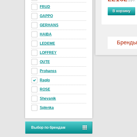
руб.
FRUD
В корзину
GAPPO
GERHANS
HAIBA
Бренды
LEDEME
LOFFREY
OUTE
Prohanss
Raglo
ROSE
Shevanik
Splenka
Выбор по брендам