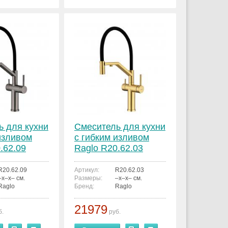
ь для кухни
Смеситель для кухни
изливом
с гибким изливом
.62.09
Raglo R20.62.03
R20.62.09
Артикул:
R20.62.03
–x–x– см.
Размеры:
–x–x– см.
Raglo
Бренд:
Raglo
21979
б.
руб.