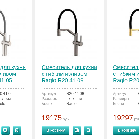
для кухни
Смеситель для кухни
Смесител
зливом
с гибким изливом
с гибким 
41.05
Raglo R20.41.09
Raglo R20
0.41.05
Артикул:
R20.41.09
Артикул:
–x– см.
Размеры:
–x–x– см.
Размеры:
glo
Бренд:
Raglo
Бренд:
19175
19297
руб.
ру
В корзину
В корзину