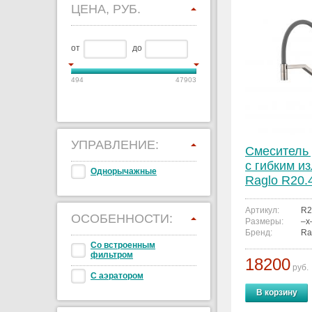
ЦЕНА, РУБ.
от
до
494
47903
УПРАВЛЕНИЕ:
Смеситель 
с гибким и
Однорычажные
Raglo R20.
Артикул:
R2
ОСОБЕННОСТИ:
Размеры:
–x
Бренд:
Ra
Со встроенным
фильтром
18200
руб.
С аэратором
В корзину