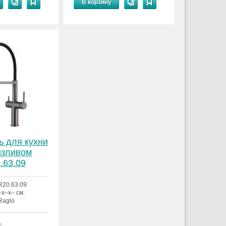
В корзину
ь для кухни
изливом
.63.09
R20.63.09
–x–x– см.
Raglo