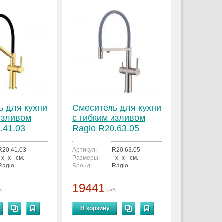
ь для кухни
Смеситель для кухни
изливом
с гибким изливом
.41.03
Raglo R20.63.05
R20.41.03
Артикул:
R20.63.05
–x–x– см.
Размеры:
–x–x– см.
Raglo
Бренд:
Raglo
19441
б.
руб.
В корзину