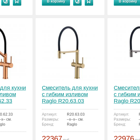
В корзину
В корзину
для кухни
Смеситель для кухни
Смесител
зливом
с гибким изливом
с гибким 
62.33
Raglo R20.63.03
Raglo R20
0.62.33
Артикул:
R20.63.03
Артикул:
–x– см.
Размеры:
–x–x– см.
Размеры:
glo
Бренд:
Raglo
Бренд:
22367
22976