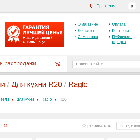
Сравнение:
0
О магазине
Оплата
Доставка
Контакты
Самовывоз
Публичная
оферта
 и распродажи
ли
/
Для кухни R20
/
Raglo
ители
Для кухни
Raglo
R20
в:
11
Сортировать по:
Цене, снач