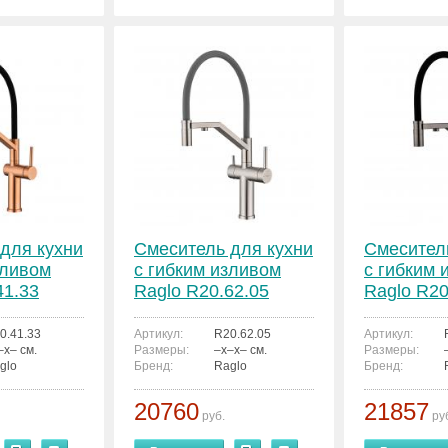
для кухни
Смеситель для кухни
Смесител
зливом
с гибким изливом
с гибким 
41.33
Raglo R20.62.05
Raglo R20
0.41.33
Артикул:
R20.62.05
Артикул:
–x– см.
Размеры:
–x–x– см.
Размеры:
glo
Бренд:
Raglo
Бренд:
20760
21857
руб.
ру