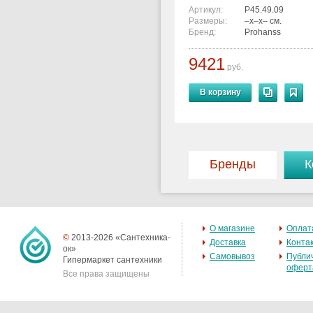
Артикул:
P45.49.09
Размеры:
–x–x– см.
Бренд:
Prohanss
9421
руб.
В корзину
Бренды
К
О магазине
Оплат
©
2013-2026 «Сантехника-
Доставка
Конта
ок»
Самовывоз
Публи
Гипермаркет сантехники
оферт
Все права защищены