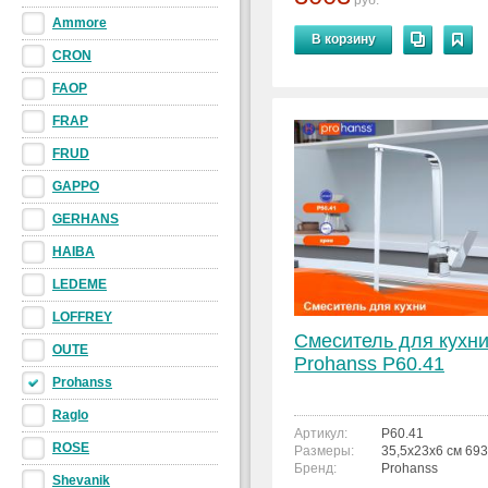
руб.
Ammore
В корзину
CRON
FAOP
FRAP
FRUD
GAPPO
GERHANS
HAIBA
LEDEME
LOFFREY
Смеситель для кухн
OUTE
Prohanss P60.41
Prohanss
Raglo
Артикул:
P60.41
ROSE
Размеры:
35,5x23x6 см 69
Бренд:
Prohanss
Shevanik