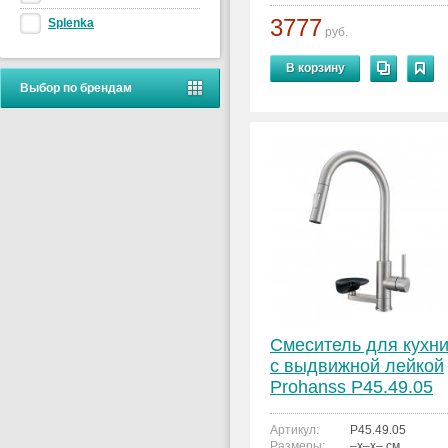
3777
Splenka
руб.
В корзину
Выбор по брендам
Смеситель для кухн
с выдвижной лейкой
Prohanss P45.49.05
Артикул:
P45.49.05
Размеры:
–x–x– см.