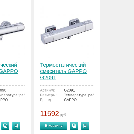
ческий
Термостатический
 GAPPO
смеситель GAPPO
G2091
090
Артикул:
G2091
мпература: рабочая 38, максимальная 49
Размеры:
Температура: рабочая 38, максимальная
APPO
Бренд:
GAPPO
11592
руб.
В корзину