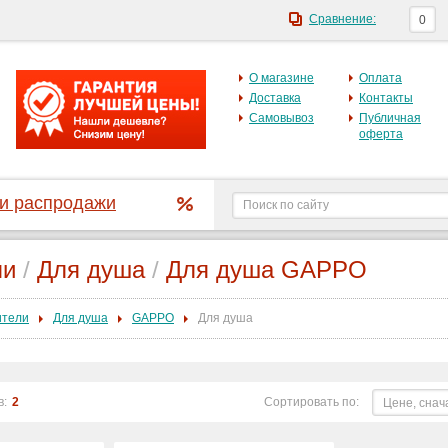
Сравнение:
0
О магазине
Оплата
Доставка
Контакты
Самовывоз
Публичная
оферта
 и распродажи
ли
/
Для душа
/
Для душа GAPPO
ители
Для душа
GAPPO
Для душа
в:
2
Сортировать по:
Цене, снач