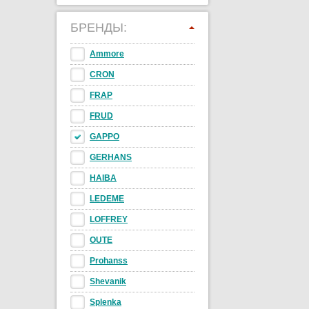
БРЕНДЫ:
Ammore
CRON
FRAP
FRUD
GAPPO
GERHANS
HAIBA
LEDEME
LOFFREY
OUTE
Prohanss
Shevanik
Splenka