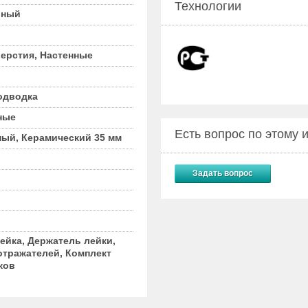
Технологии
рный
верстия, Настенные
одводка
ные
Есть вопрос по этому
ый, Керамический 35 мм
Задать вопрос
ейка, Держатель лейки,
отражателей, Комплект
ков