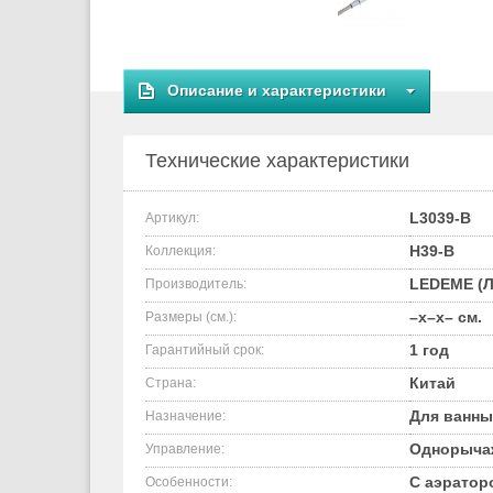
Описание и характеристики
Технические характеристики
L3039-B
Артикул:
H39-B
Коллекция:
LEDEME (Л
Производитель:
–x–x– см.
Размеры (см.):
1 год
Гарантийный срок:
Китай
Страна:
Для ванны
Назначение:
Однорыча
Управление:
С аэратор
Особенности: