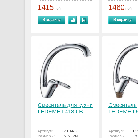
1415
1460
руб.
руб.
В корзину
В корзину
Смеситель для кухни
Смеситель 
LEDEME L4139-B
LEDEME L5
Артикул:
L4139-B
Артикул:
L5
Размеры:
–x–x– см.
Размеры:
–x