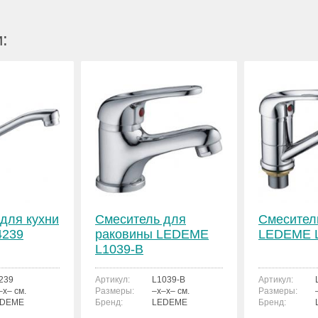
:
для кухни
Смеситель для
Смесител
4239
раковины LEDEME
LEDEME L
L1039-B
239
Артикул:
L1039-B
Артикул:
–x– см.
Размеры:
–x–x– см.
Размеры:
EDEME
Бренд:
LEDEME
Бренд: