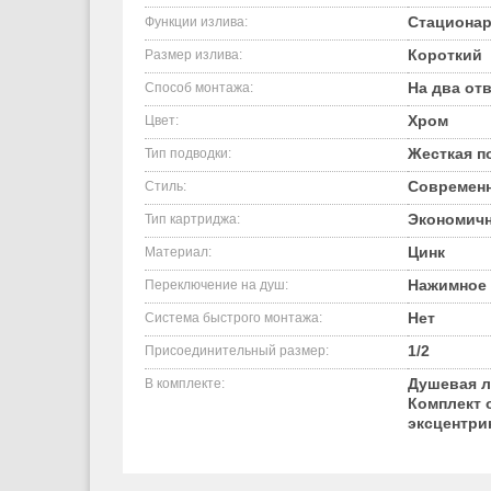
Стациона
Функции излива:
Короткий
Размер излива:
На два от
Способ монтажа:
Хром
Цвет:
Жесткая п
Тип подводки:
Современ
Стиль:
Экономичн
Тип картриджа:
Цинк
Материал:
Нажимное
Переключение на душ:
Нет
Система быстрого монтажа:
1/2
Присоединительный размер:
Душевая л
В комплекте:
Комплект 
эксцентри