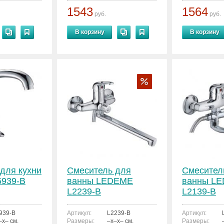
1543
1564
руб.
руб.
В корзину
В корзину
для кухни
Смеситель для
Смесител
939-B
ванны LEDEME
ванны L
L2239-B
L2139-B
939-B
Артикул:
L2239-B
Артикул:
–x– см.
Размеры:
–x–x– см.
Размеры: