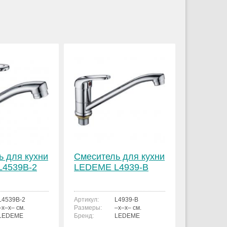
ь для кухни
Смеситель для кухни
4539B-2
LEDEME L4939-B
L4539B-2
Артикул:
L4939-B
–x–x– см.
Размеры:
–x–x– см.
LEDEME
Бренд:
LEDEME