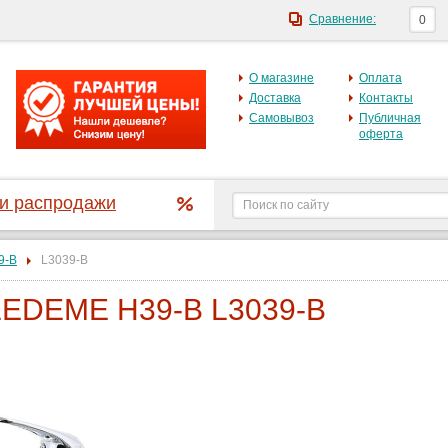
Сравнение:
0
О магазине
Оплата
Доставка
Контакты
Самовывоз
Публичная
оферта
 и распродажи
9-B
L3039-B
LEDEME H39-B L3039-B