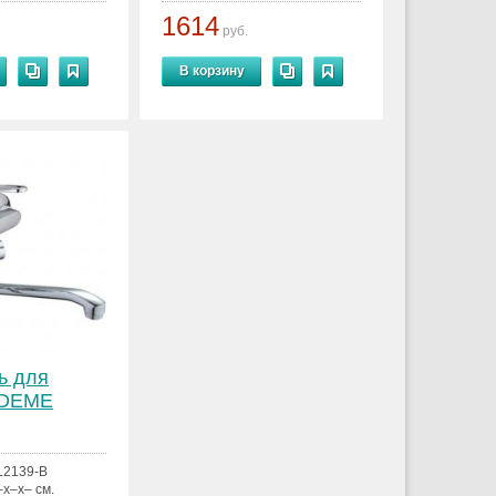
1614
руб.
В корзину
ь для
EDEME
L2139-B
–x–x– см.