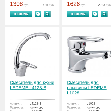
1308
1626
руб.
1635
руб.
руб.
2033
руб
В корзину
В корзину
Смеситель для кухни
Смеситель для
LEDEME L4128-B
раковины LEDEME
L1028
Артикул:
L4128-B
Артикул:
L1028
Размеры:
–x–x– см.
Размеры:
–x–x– см.