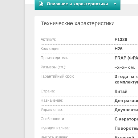
Описание и характеристики
Технические характеристики
F1326
Артикул:
H26
Коллекция:
FRAP (ФРА
Производитель:
–x–x– см.
Размеры (см.):
3 года на 
Гарантийный срок:
комплект
Китай
Страна:
Для рако
Назначение:
Двухвент
Управление:
С аэратор
Особенности:
Поворотн
Функции излива:
Высокий
Высота излива: