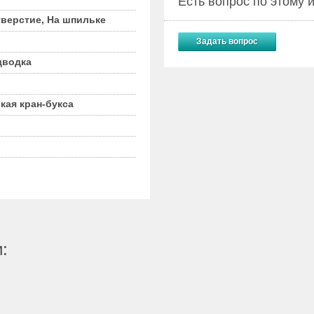
Есть вопрос по этому
тверстие, На шпильке
Задать вопрос
дводка
кая кран-букса
: