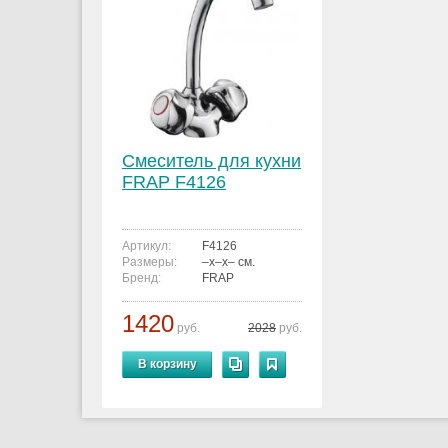
Смеситель для кухни
FRAP F4126
Артикул:
F4126
Размеры:
–x–x– см.
Бренд:
FRAP
1420
руб.
2028
руб.
В корзину