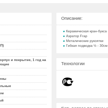
Описание:
Керамическая кран-букса 
Аэратор Frap
Металические рукоятки
П)
Гибкая подводка ½ - 30см
корпус и покрытие, 1 год на
Технологии
ующие
вины
ильные
ом
ый