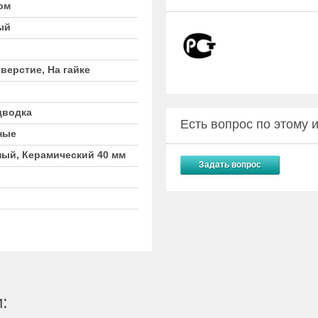
ом
ый
верстие, На гайке
дводка
Есть вопрос по этому
ные
ый, Керамический 40 мм
Задать вопрос
: