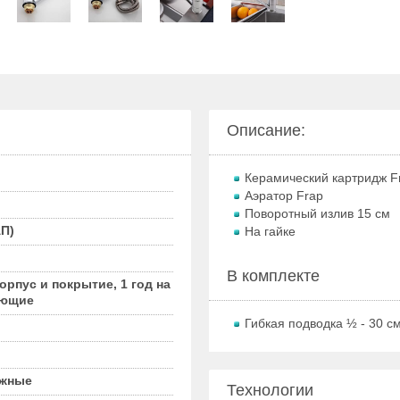
Описание:
Керамический картридж F
Аэратор Frap
Поворотный излив 15 см
П)
На гайке
В комплекте
корпус и покрытие, 1 год на
ующие
Гибкая подводка ½ - 30 с
жные
Технологии