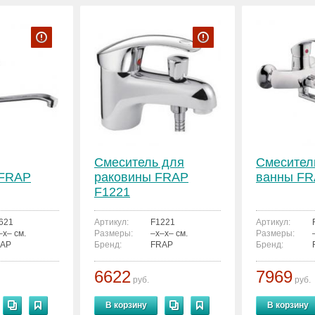
Смеситель для
Смесител
 FRAP
раковины FRAP
ванны FR
F1221
621
Артикул:
F1221
Артикул:
–x– см.
Размеры:
–x–x– см.
Размеры:
AP
Бренд:
FRAP
Бренд:
6622
7969
руб.
руб.
В корзину
В корзину