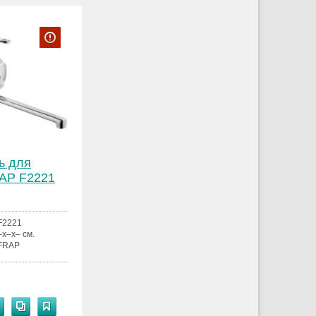
ь для
AP F2221
F2221
–x–x– см.
FRAP