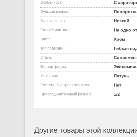
С аэратор
Особенности:
Поворотн
Функции излива:
Низкий
Высота излива:
На одно от
Способ монтажа:
Хром
Цвет:
Гибкая по
Тип подводки:
Современ
Стиль:
Экономичн
Тип картриджа:
Латунь
Материал:
Нет
Система быстрого монтажа:
1/2
Присоединительный размер:
Другие товары этой коллекции