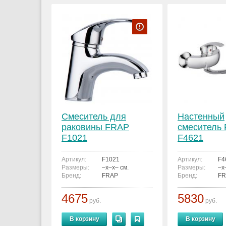
Смеситель для
Настенный
раковины FRAP
смеситель
F1021
F4621
Артикул:
F1021
Артикул:
F4
Размеры:
–x–x– см.
Размеры:
–x
Бренд:
FRAP
Бренд:
FR
4675
5830
руб.
руб.
В корзину
В корзину