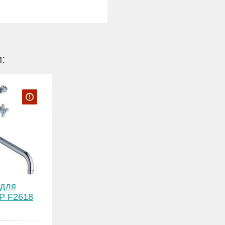
:
 для
P F2618