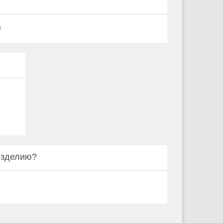
м
 изделию?