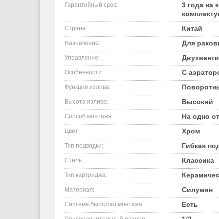
3 года на 
Гарантийный срок:
комплект
Китай
Страна:
Для рако
Назначение:
Двухвент
Управление:
С аэратор
Особенности:
Поворотн
Функции излива:
Высокий
Высота излива:
На одно о
Способ монтажа:
Хром
Цвет:
Гибкая по
Тип подводки:
Классика
Стиль:
Керамичес
Тип картриджа:
Силумин
Материал:
Есть
Система быстрого монтажа: