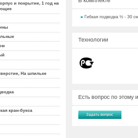
В комплекте
корпус и покрытие, 1 год на
ующие
Гибкая подводка ½ - 30 с
вины
ильные
Технологии
ом
ый
тверстие, На шпильке
дводка
Есть вопрос по этому
кая кран-букса
Задать вопрос