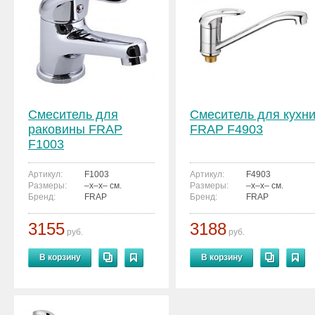
Смеситель для
Смеситель для кухн
раковины FRAP
FRAP F4903
F1003
Артикул:
F1003
Артикул:
F4903
Размеры:
–x–x– см.
Размеры:
–x–x– см.
Бренд:
FRAP
Бренд:
FRAP
3155
3188
руб.
руб.
В корзину
В корзину