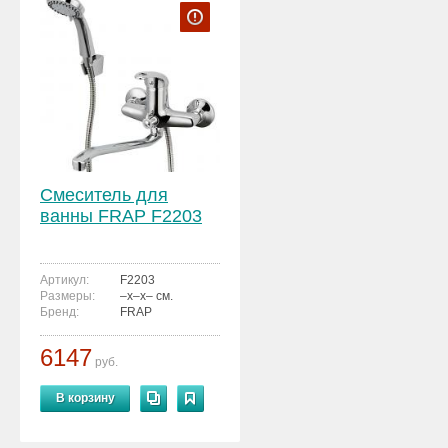
Смеситель для
ванны FRAP F2203
Артикул:
F2203
Размеры:
–x–x– см.
Бренд:
FRAP
6147
руб.
В корзину