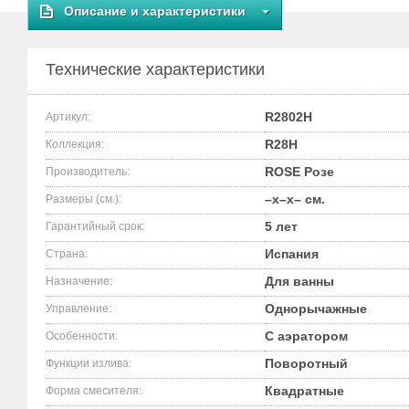
Описание и характеристики
Технические характеристики
R2802H
Артикул:
R28H
Коллекция:
ROSE Розе
Производитель:
–x–x– см.
Размеры (см.):
5 лет
Гарантийный срок:
Испания
Страна:
Для ванны
Назначение:
Однорычажные
Управление:
С аэратором
Особенности:
Поворотный
Функции излива:
Квадратные
Форма смесителя: