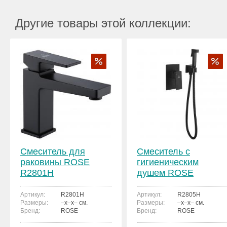
Другие товары этой коллекции:
Смеситель для
Смеситель с
раковины ROSE
гигиеническим
R2801H
душем ROSE
R2805H
Артикул:
R2801H
Артикул:
R2805H
Размеры:
–x–x– см.
Размеры:
–x–x– см.
Бренд:
ROSE
Бренд:
ROSE