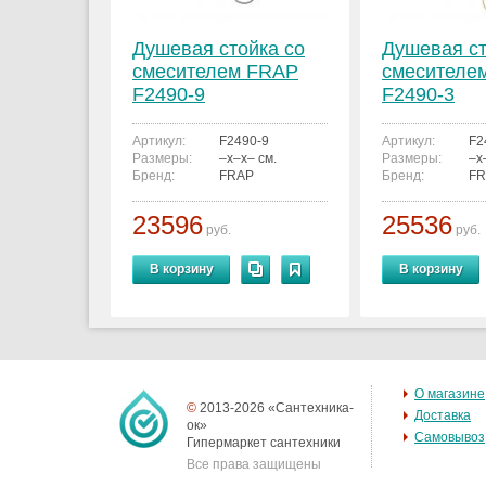
Душевая стойка со
Душевая ст
смесителем FRAP
смесителе
F2490-9
F2490-3
Артикул:
F2490-9
Артикул:
F2
Размеры:
–x–x– см.
Размеры:
–x
Бренд:
FRAP
Бренд:
FR
23596
25536
руб.
руб.
В корзину
В корзину
О магазине
©
2013-2026 «Сантехника-
Доставка
ок»
Самовывоз
Гипермаркет сантехники
Все права защищены