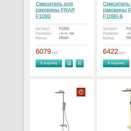
Смеситель для
Смеситель
раковины FRAP
раковины 
F1090
F1090-9
Артикул:
F1090
Артикул:
F1
Размеры:
–x–x– см.
Размеры:
–x
Бренд:
FRAP
Бренд:
FR
6079
6422
руб.
руб.
В корзину
В корзину