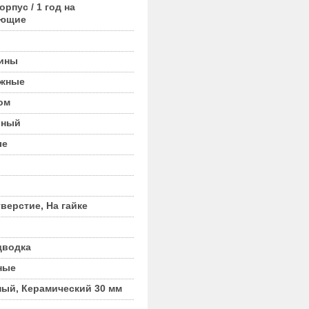
орпус / 1 год на
ующие
вины
жные
ом
рный
ые
верстие, На гайке
дводка
ные
ый, Керамический 30 мм