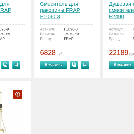
 для
Смеситель для
Душевая 
FRAP
раковины FRAP
смесител
F1090-3
F2490
090-9
Артикул:
F1090-3
Артикул:
–x– см.
Размеры:
–x–x– см.
Размеры:
AP
Бренд:
FRAP
Бренд:
6828
22189
руб.
ру
В корзину
В корзину