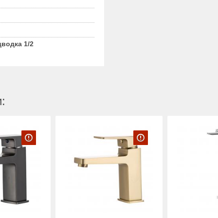
дводка 1/2
: