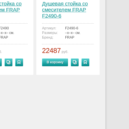
стойка со
Душевая стойка со
ем FRAP
смесителем FRAP
F2490-6
F2490
Артикул:
F2490-6
–x–x– см.
Размеры:
–x–x– см.
FRAP
Бренд:
FRAP
22487
б.
руб.
В корзину