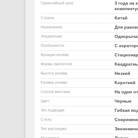
3 года на к
Гарантийный срок:
комплект
Китай
Страна:
Для рако
Назначение:
Однорыча
Управление:
С аэратор
Особенности:
Стациона
Функции излива:
Квадратн
Форма смесителя:
Низкий
Высота излива:
Короткий
Размер излива:
На одно от
Способ монтажа:
Черные
Цвет:
Гибкая по
Тип подводки:
Современ
Стиль:
Экономичн
Тип картриджа: