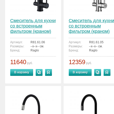
Смеситель для кухни
Смеситель для кухн
со встроенным
со встроенным
фильтром (краном)
фильтром (краном)
под питьевую воду
под питьевую воду
Raglo R81.61.06
Raglo R81.61.05
Артикул:
R81.61.06
Артикул:
R81.61.05
Размеры:
–x–x– см.
Размеры:
–x–x– см.
Бренд:
Raglo
Бренд:
Raglo
11640
12359
руб.
руб.
В корзину
В корзину