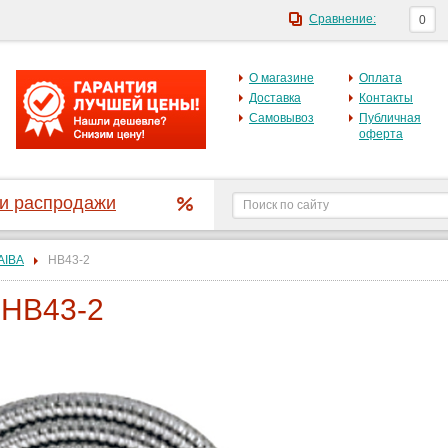
Сравнение:
0
О магазине
Оплата
Доставка
Контакты
Самовывоз
Публичная
оферта
 и распродажи
AIBA
HB43-2
 HB43-2