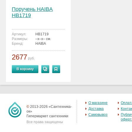
Поручень HAIBA
HB1719
Артикул:
HB1719
Размеры:
–x–x– см.
Бренд:
HAIBA
2677
руб.
В корзину
О магазине
Оплат
©
2013-2026 «Сантехника-
Доставка
Конта
ок»
Самовывоз
Публи
Гипермаркет сантехники
оферт
Все права защищены