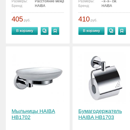
Размеры:
Расстояние между креплениями - 2 см.
Размеры:
–x–x– см.
Бренд:
HAIBA
Бренд:
HAIBA
405
410
руб.
руб.
В корзину
В корзину
Мыльницы HAIBA
Бумагодержатель
HB1702
HAIBA HB1703