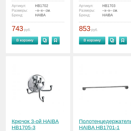
Артикул:
HB1702
Артикул:
HB1703
Размеры:
–x–x– см.
Размеры:
–x–x– см.
Бренд:
HAIBA
Бренд:
HAIBA
743
853
руб.
руб.
В корзину
В корзину
Крючок 3-ой HAIBA
Полотенцедержател
HB1705-3
HAIBA HB1701-1