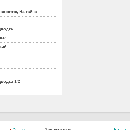
верстие, На гайке
дводка
ные
ный
дводка 1/2
Звоните нам:
Оплата