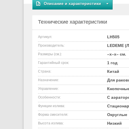
Описание и характеристики
Технические характеристики
LH505
Артикул:
LEDEME (Л
Производитель:
–x–x– см.
Размеры (см.):
1 год
Гарантийный срок:
Китай
Страна:
Для рако
Назначение:
Кнопочны
Управление:
С аэратор
Особенности:
Стациона
Функции излива:
Округлые
Форма смесителя:
Низкий
Высота излива: