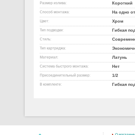
Короткий
Размер излива:
На одно от
Способ монтажа:
Хром
Цвет:
Гибкая по
Тип подводки:
Современ
Стиль:
Экономич
Тип картриджа:
Латунь
Материал:
Нет
Система быстрого монтажа:
1/2
Присоединительный размер:
Гибкая по
В комплекте:
О магазине