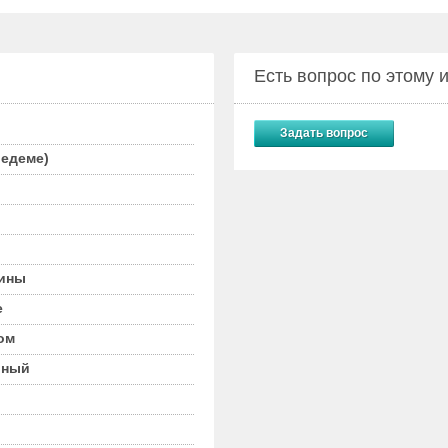
Есть вопрос по этому
Задать вопрос
едеме)
вины
е
ом
рный