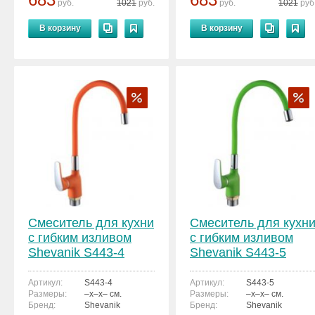
руб.
1021
руб.
руб.
1021
руб
В корзину
В корзину
Смеситель для кухни
Смеситель для кухн
с гибким изливом
с гибким изливом
Shevanik S443-4
Shevanik S443-5
Артикул:
S443-4
Артикул:
S443-5
Размеры:
–x–x– см.
Размеры:
–x–x– см.
Бренд:
Shevanik
Бренд:
Shevanik