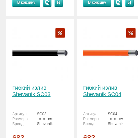
В корзину
В корзину
Гибкий излив
Гибкий излив
Shevanik SC03
Shevanik SC04
Артикул:
SC03
Артикул:
SC04
Размеры:
–x–x– см.
Размеры:
–x–x– см.
Бренд:
Shevanik
Бренд:
Shevanik
683
683