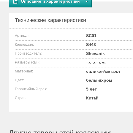
Описание и характеристики
Технические характеристики
SC01
Артикул:
S443
Коллекция:
Shevanik
Производитель:
–x–x– см.
Размеры (см.):
силикон/металл
Материал:
белый/хром
Цвет:
5 лет
Гарантийный срок:
Китай
Страна:
Другие товары этой коллекции: