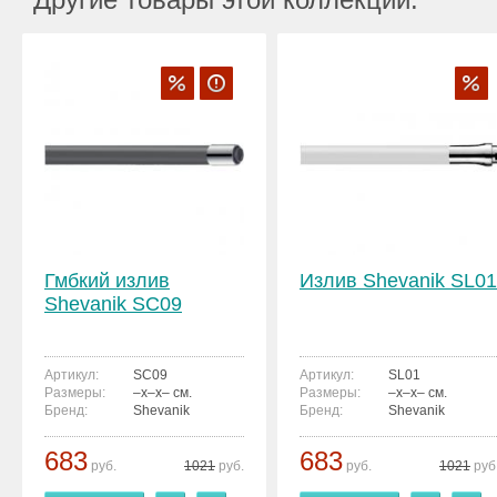
Гмбкий излив
Излив Shevanik SL01
Shevanik SC09
Артикул:
SC09
Артикул:
SL01
Размеры:
–x–x– см.
Размеры:
–x–x– см.
Бренд:
Shevanik
Бренд:
Shevanik
683
683
руб.
1021
руб.
руб.
1021
руб