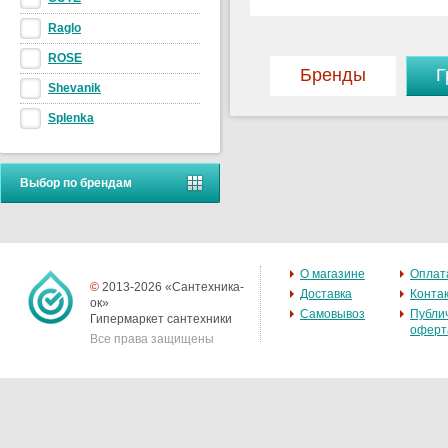
Raglo
ROSE
Бренды
Г
Shevanik
Splenka
Выбор по брендам
О магазине
Оплат
©
2013-2026 «Сантехника-
Доставка
Конта
ок»
Самовывоз
Публи
Гипермаркет сантехники
оферт
Все права защищены