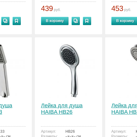
439
453
руб.
руб.
В корзину
В корзину
 душа
Лейка для душа
Лейка дл
3
HAIBA HB26
HAIBA HB
33
Артикул:
HB26
Артикул:
–x– см.
Размеры:
–x–x– см.
Размеры: