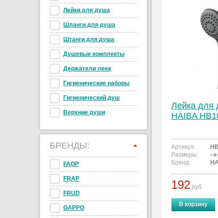
Лейки для душа
Шланги для душа
Штанги для душа
Душевые комплекты
Держатели леек
Гигиенические наборы
Гигиенический душ
Лейка для
Верхние души
HAIBA HB1
БРЕНДЫ:
Артикул:
HB
Размеры:
–x
Бренд:
HA
FAOP
FRAP
192
руб.
FRUD
В корзину
GAPPO