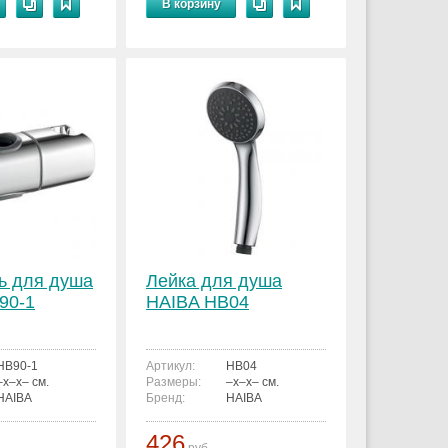
В корзину
ь для душа
Лейка для душа
90-1
HAIBA HB04
HB90-1
Артикул:
HB04
–x–x– см.
Размеры:
–x–x– см.
HAIBA
Бренд:
HAIBA
426