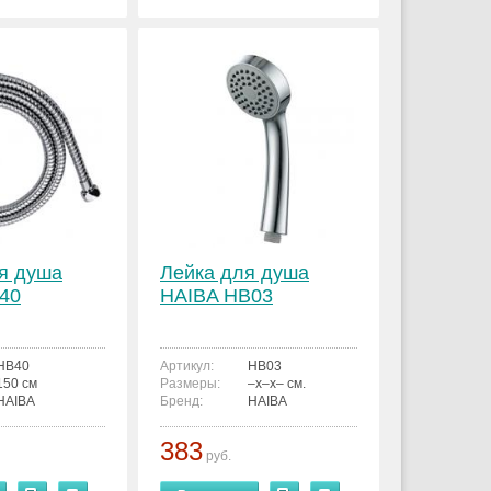
я душа
Лейка для душа
40
HAIBA HB03
HB40
Артикул:
HB03
150 см
Размеры:
–x–x– см.
HAIBA
Бренд:
HAIBA
383
руб.