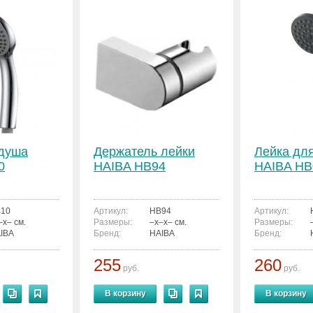
 душа
Держатель лейки
Лейка дл
0
HAIBA HB94
HAIBA HB
10
Артикул:
HB94
Артикул:
–x– см.
Размеры:
–x–x– см.
Размеры:
IBA
Бренд:
HAIBA
Бренд:
255
260
руб.
руб.
В корзину
В корзину