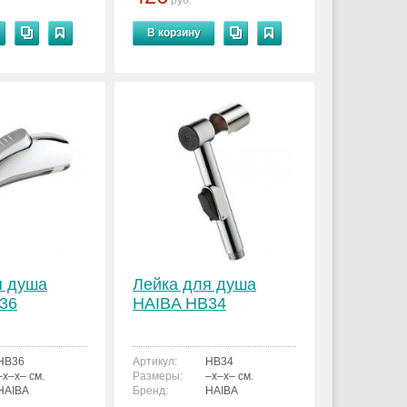
руб.
В корзину
я душа
Лейка для душа
36
HAIBA HB34
HB36
Артикул:
HB34
–x–x– см.
Размеры:
–x–x– см.
HAIBA
Бренд:
HAIBA