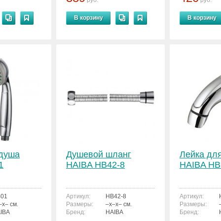
руб.
руб.
В корзину
В корзину
 душа
Душевой шланг
Лейка дл
1
HAIBA HB42-8
HAIBA HB
01
Артикул:
HB42-8
Артикул:
–x– см.
Размеры:
–x–x– см.
Размеры:
IBA
Бренд:
HAIBA
Бренд: