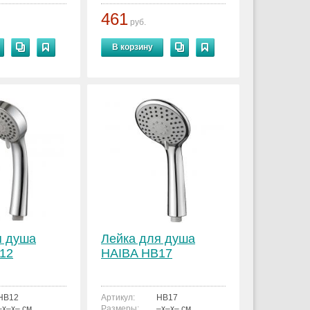
461
руб.
В корзину
я душа
Лейка для душа
12
HAIBA HB17
HB12
Артикул:
HB17
–x–x– см.
Размеры:
–x–x– см.