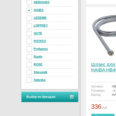
GERHANS
HAIBA
LEDEME
LOFFREY
OUTE
POTATO
Prohanss
Raglo
Шланг для
ROSE
HAIBA HB4
Shevanik
Splenka
Артикул:
HB
Размеры:
–x
Бренд:
HA
Выбор по брендам
336
руб.