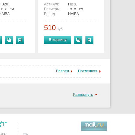
HB20
Артикул:
HB30
–x–x– см.
Размеры:
–x–x– см.
HAIBA
Бренд:
HAIBA
510
руб.
В корзину
Вперед
Последняя
Развернуть
йта: