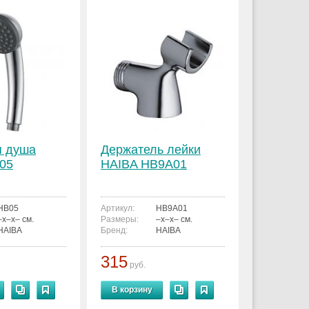
я душа
Держатель лейки
05
HAIBA HB9A01
HB05
Артикул:
HB9A01
–x–x– см.
Размеры:
–x–x– см.
HAIBA
Бренд:
HAIBA
315
руб.
В корзину