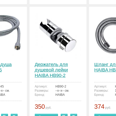
 душа
Держатель для
Шланг дл
5
душевой лейки
HAIBA HB
HAIBA HB90-2
45
Артикул:
HB90-2
Артикул:
–x– см.
Размеры:
–x–x– см.
Размеры:
IBA
Бренд:
HAIBA
Бренд:
350
374
руб.
руб.