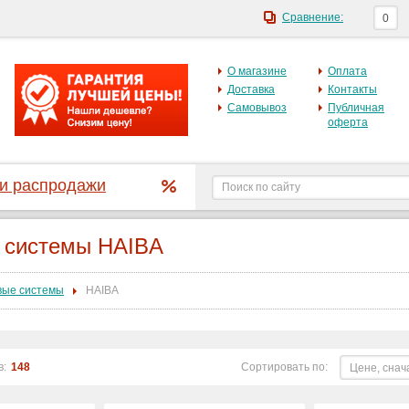
Сравнение:
0
О магазине
Оплата
Доставка
Контакты
Самовывоз
Публичная
оферта
 и распродажи
 системы HAIBA
ые системы
HAIBA
в:
148
Сортировать по:
Цене, снач