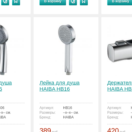
В корзину
В корзину
 душа
Лейка для душа
Держател
6
HAIBA HB16
HAIBA HB
06
Артикул:
HB16
Артикул:
–x– см.
Размеры:
–x–x– см.
Размеры:
IBA
Бренд:
HAIBA
Бренд:
389
420