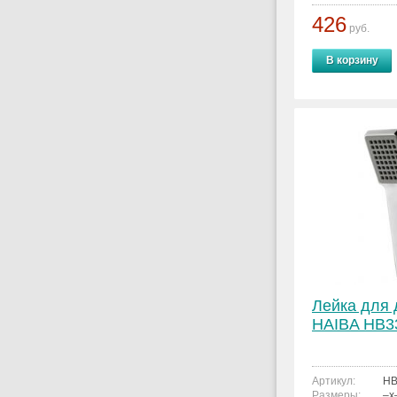
426
руб.
В корзину
Лейка для
HAIBA HB3
Артикул:
HB
Размеры:
–x