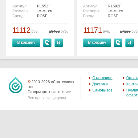
Артикул:
R1552F
Артикул:
R1502F
Размеры:
–x–x– см.
Размеры:
–x–x– см.
Бренд:
ROSE
Бренд:
ROSE
11112
11171
руб.
18402
руб.
руб.
17128
руб
В корзину
В корзину
О магазине
Оплат
©
2013-2026 «Сантехника-
Доставка
Конта
ок»
Самовывоз
Публи
Гипермаркет сантехники
оферт
Все права защищены