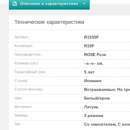
Описание и характеристики
Технические характеристики
R1535F
Артикул:
R15F
Коллекция:
ROSE Розе
Производитель:
–x–x– см.
Размеры (см.):
5 лет
Гарантийный срок:
Испания
Страна:
Встраиваемые, На тр
Способ монтажа:
Белый/хром
Цвет:
Латунь
Материал:
3 режима
Режимы:
Со смесителем, С из
Тип: