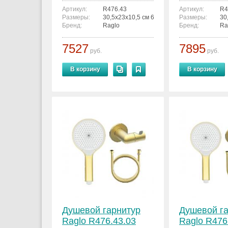
Артикул:
R476.43
Артикул:
R4
Размеры:
30,5x23x10,5 см 6936763300610
Размеры:
30
Бренд:
Raglo
Бренд:
Ra
7527
7895
руб.
руб.
В корзину
В корзину
Душевой гарнитур
Душевой г
Raglo R476.43.03
Raglo R476