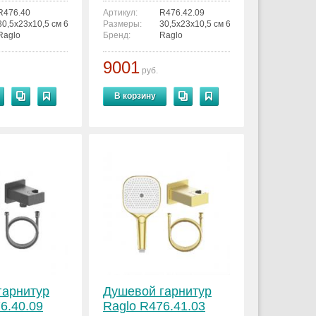
R476.40
Артикул:
R476.42.09
30,5x23x10,5 см 6936763300528
Размеры:
30,5x23x10,5 см 6936763300603
Raglo
Бренд:
Raglo
9001
руб.
В корзину
гарнитур
Душевой гарнитур
6.40.09
Raglo R476.41.03