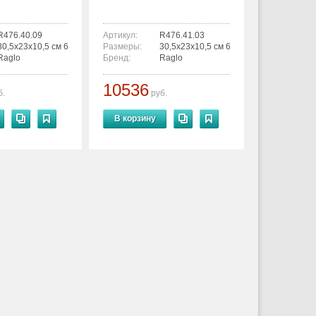
R476.40.09
Артикул:
R476.41.03
30,5x23x10,5 см 6936763300542
Размеры:
30,5x23x10,5 см 6936763300566
Raglo
Бренд:
Raglo
10536
б.
руб.
В корзину