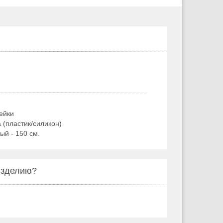
ейки
 (пластик/силикон)
ый - 150 см.
 изделию?