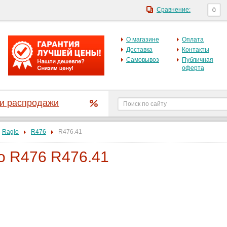
Сравнение:
0
О магазине
Оплата
Доставка
Контакты
Самовывоз
Публичная
оферта
 и распродажи
Raglo
R476
R476.41
o R476 R476.41