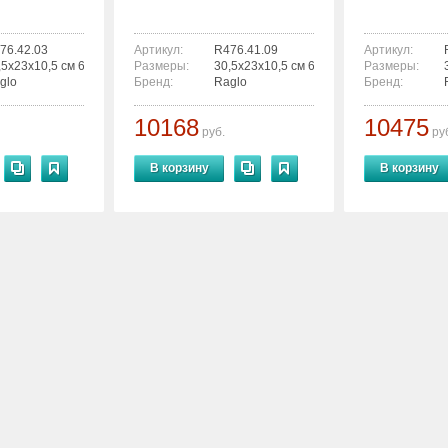
76.42.03
Артикул:
R476.41.09
Артикул:
,5x23x10,5 см 6936763300597
Размеры:
30,5x23x10,5 см 6936763300573
Размеры:
glo
Бренд:
Raglo
Бренд:
10168
10475
руб.
ру
В корзину
В корзину