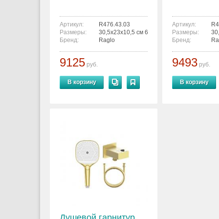
Артикул:
R476.43.03
Артикул:
R4
Размеры:
30,5x23x10,5 см 6936763300627
Размеры:
30
Бренд:
Raglo
Бренд:
Ra
9125
9493
руб.
руб.
В корзину
В корзину
Душевой гарнитур