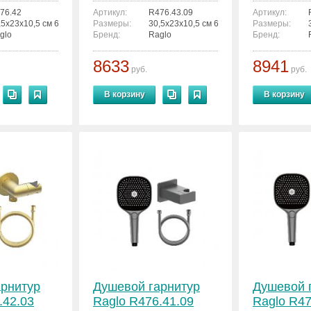
76.42
Артикул:
R476.43.09
Артикул:
,5x23x10,5 см 6936763300580
Размеры:
30,5x23x10,5 см 6936763300634
Размеры:
glo
Бренд:
Raglo
Бренд:
8633
8941
руб.
руб.
В корзину
В корзину
арнитур
Душевой гарнитур
Душевой 
.42.03
Raglo R476.41.09
Raglo R47