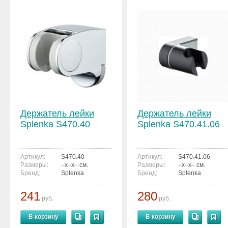
Держатель лейки
Держатель лейки
Splenka S470.40
Splenka S470.41.06
Артикул:
S470.40
Артикул:
S470.41.06
Размеры:
–x–x– см.
Размеры:
–x–x– см.
Бренд:
Splenka
Бренд:
Splenka
241
280
руб.
руб.
В корзину
В корзину