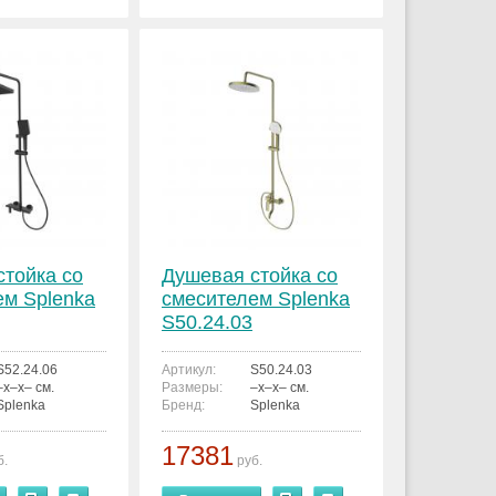
стойка со
Душевая стойка со
ем Splenka
смесителем Splenka
S50.24.03
S52.24.06
Артикул:
S50.24.03
–x–x– см.
Размеры:
–x–x– см.
Splenka
Бренд:
Splenka
17381
б.
руб.