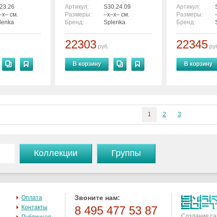
23.26
Артикул:
S30.24.09
Артикул:
–x– см.
Размеры:
–x–x– см.
Размеры:
lenka
Бренд:
Splenka
Бренд:
22303
22345
руб.
ру
В корзину
В корзину
1
2
3
Коллекции
Группы
Звоните нам:
Оплата
Контакты
8 495 477 53 87
Создание са