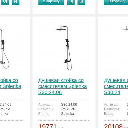
В корзину
В корзину
ойка со
Душевая стойка со
Душевая 
 Splenka
смесителем Splenka
смесител
S30.24.06
S30.24
2.24.09
Артикул:
S30.24.06
Артикул:
–x– см.
Размеры:
–x–x– см.
Размеры:
lenka
Бренд:
Splenka
Бренд:
19771
20108