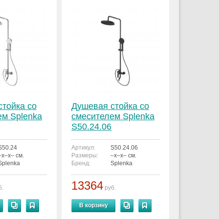
стойка со
Душевая стойка со
ем Splenka
смесителем Splenka
S50.24.06
S50.24
Артикул:
S50.24.06
–x–x– см.
Размеры:
–x–x– см.
Splenka
Бренд:
Splenka
13364
б.
руб.
В корзину