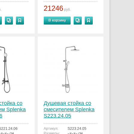
21246
.
руб.
В корзину
стойка со
Душевая стойка со
ем Splenka
смесителем Splenka
6
S223.24.05
S221.24.06
Артикул:
S223.24.05
–x–x– см.
Размеры:
–x–x– см.