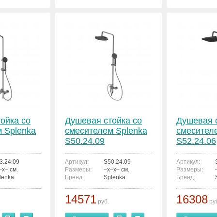
ойка со
Душевая стойка со
Душевая 
 Splenka
смесителем Splenka
смесител
S50.24.09
S52.24.06
3.24.09
Артикул:
S50.24.09
Артикул:
–x– см.
Размеры:
–x–x– см.
Размеры:
lenka
Бренд:
Splenka
Бренд:
14571
16308
руб.
ру