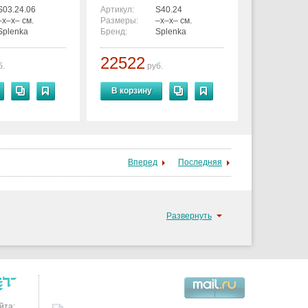
S03.24.06
Артикул:
S40.24
–x–x– см.
Размеры:
–x–x– см.
Splenka
Бренд:
Splenka
22522
б.
руб.
В корзину
Вперед
Последняя
Развернуть
йта: