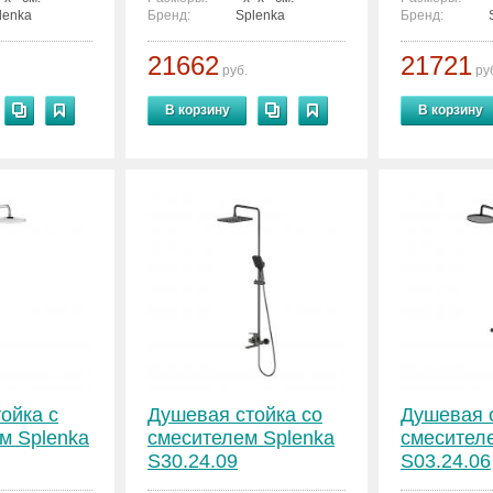
lenka
Бренд:
Splenka
Бренд:
21662
21721
руб.
ру
В корзину
В корзину
ойка с
Душевая стойка со
Душевая 
м Splenka
смесителем Splenka
смесител
S30.24.09
S03.24.06