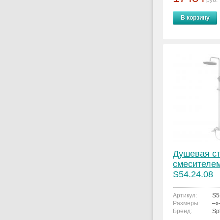
руб.
В корзину
Душевая ст
смесителем
S54.24.08
Артикул:
S5
Размеры:
–x
Бренд:
Sp