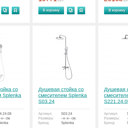
руб.
ру
В корзину
В корзину
ойка со
Душевая стойка со
Душевая 
 Splenka
смесителем Splenka
смесител
S03.24
S221.24.0
4.24.08
Артикул:
S03.24
Артикул:
–x– см.
Размеры:
–x–x– см.
Размеры:
lenka
Бренд:
Splenka
Бренд: