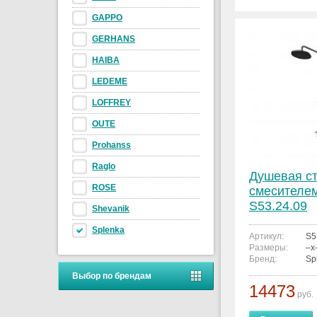
GAPPO
GERHANS
HAIBA
LEDEME
LOFFREY
OUTE
Prohanss
Raglo
Душевая ст
ROSE
смесителем
S53.24.09
Shevanik
Splenka
Артикул:
S5
Размеры:
–x
Бренд:
Sp
Выбор по брендам
14473
руб.