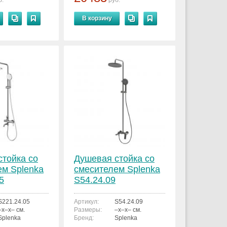
б.
руб.
В корзину
стойка со
Душевая стойка со
ем Splenka
смесителем Splenka
5
S54.24.09
S221.24.05
Артикул:
S54.24.09
–x–x– см.
Размеры:
–x–x– см.
Splenka
Бренд:
Splenka