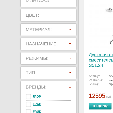
МОНТАЖА:
ЦВЕТ:
МАТЕРИАЛ:
НАЗНАЧЕНИЕ:
Душевая ст
РЕЖИМЫ:
смесителем
S51.24
ТИП:
Артикул:
S5
Размеры:
–x
Бренд:
Sp
БРЕНДЫ:
12595
FAOP
руб.
FRAP
В корзину
FRUD