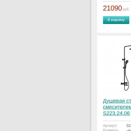
21090
руб.
В корзину
Душевая ст
смесителем
S223.24.06
Артикул:
S2
Размеры:
–x