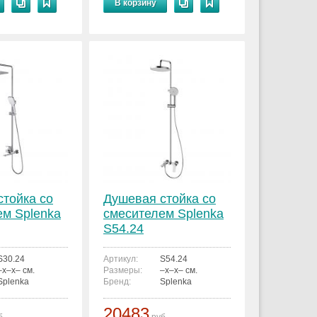
В корзину
стойка со
Душевая стойка со
ем Splenka
смесителем Splenka
S54.24
S30.24
Артикул:
S54.24
–x–x– см.
Размеры:
–x–x– см.
Splenka
Бренд:
Splenka
20483