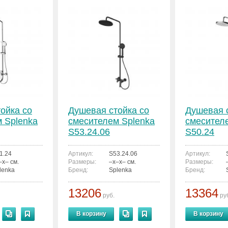
ойка со
Душевая стойка со
Душевая 
 Splenka
смесителем Splenka
смесител
S53.24.06
S50.24
1.24
Артикул:
S53.24.06
Артикул:
–x– см.
Размеры:
–x–x– см.
Размеры:
lenka
Бренд:
Splenka
Бренд:
13206
13364
руб.
ру
В корзину
В корзину