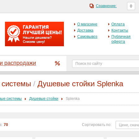
Сравнение:
0
О магазине
Оплата
Доставка
Контакты
Самовывоз
Публичная
оферта
 и распродажи
 системы
/
Душевые стойки Splenka
ые системы
Душевые стойки
Splenka
в:
70
Сортировать по:
Цене, снач