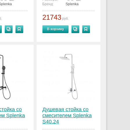
Splenka
Бренд:
Splenka
21743
б.
руб.
В корзину
стойка со
Душевая стойка со
ем Splenka
смесителем Splenka
S40.24