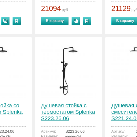
21094
21129
руб.
руб
В корзину
В корзину
ойка со
Душевая стойка с
Душевая 
 Splenka
термостатом Splenka
смесител
S223.26.06
S221.24.0
23.24.06
Артикул:
S223.26.06
Артикул:
–x– см.
Размеры:
–x–x– см.
Размеры: