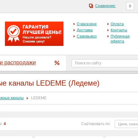
Сравнение:
0
О магазине
Оплата
Доставка
Контакты
Самовывоз
Публичная
оферта
 и распродажи
ые каналы LEDEME (Ледеме)
жные каналы
LEDEME
в:
4
Сортировать по:
Цене, снач