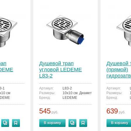
рап
Душевой трап
Душевой 
EDEME
угловой LEDEME
(прямой)
L83-2
гидрозат
LEDEME L
3-1
Артикул:
L83-2
Артикул:
x10 см
Размеры:
10x10 см. Диаметр трубы на выходе - 50
Размеры:
EDEME
Бренд:
LEDEME
Бренд:
545
639
руб.
руб.
В корзину
В корзину