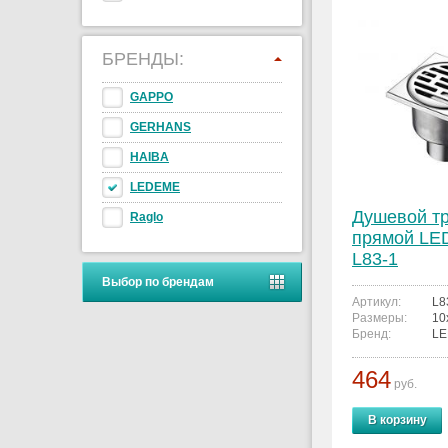
БРЕНДЫ:
GAPPO
GERHANS
HAIBA
LEDEME
Душевой т
Raglo
прямой L
L83-1
Выбор по брендам
Артикул:
L8
Размеры:
10
Бренд:
L
464
руб.
В корзину