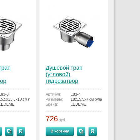
трап
Душевой трап
(угловой)
вор
гидрозатвор
83-3
LEDEME L83-4
L83-3
Артикул:
L83-4
 мм.
15,5x15,5x10 см (упаковка)
Размеры:
18x15,5x7 см (упаковка)
LEDEME
Бренд:
LEDEME
726
руб.
В корзину